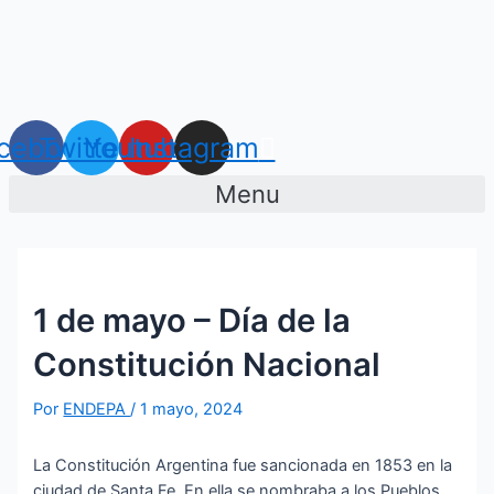
Ir
Navegación
al
de
contenido
entradas
cebook
Twitter
Youtube
Instagram
Menu
1 de mayo – Día de la
Constitución Nacional
Por
ENDEPA
/
1 mayo, 2024
La Constitución Argentina fue sancionada en 1853 en la
ciudad de Santa Fe. En ella se nombraba a los Pueblos