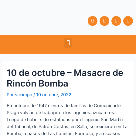
Ir
Navegación
al
de
contenido
entradas
F
T
Y
I
a
w
o
n
c
i
u
s
e
t
t
t
b
t
u
a
Menu
o
e
b
g
o
r
e
r
k
a
m
10 de octubre – Masacre de
Rincón Bomba
Por
sciampa
/
10 octubre, 2022
En octubre de 1947 cientos de familias de Comunidades
Pilagá volvían de trabajar en los ingenios azucareros.
Luego de haber sido estafadas por el ingenio San Martín
del Tabacal, de Patrón Costas, en Salta, se reunieron en La
Bomba, a pasos de Las Lomitas, Formosa, y a escasos