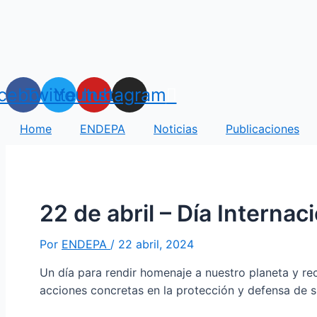
Ir
Navegación
al
de
contenido
entradas
cebook
Twitter
Youtube
Instagram
Home
ENDEPA
Noticias
Publicaciones
22 de abril – Día Internaci
Por
ENDEPA
/
22 abril, 2024
Un día para rendir homenaje a nuestro planeta y re
acciones concretas en la protección y defensa de su