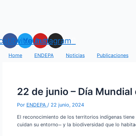
Ir
Navegación
al
de
contenido
entradas
cebook
Twitter
Youtube
Instagram
Home
ENDEPA
Noticias
Publicaciones
22 de junio – Día Mundial 
Por
ENDEPA
/
22 junio, 2024
El reconocimiento de los territorios indígenas tien
cuidan su entorno ̶ y la biodiversidad que lo habit