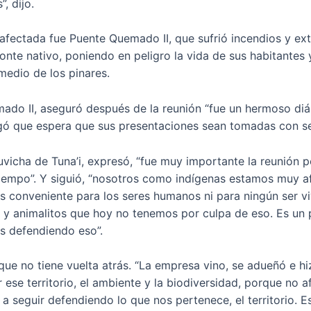
, dijo.
afectada fue Puente Quemado II, que sufrió incendios y ex
onte nativo, poniendo en peligro la vida de sus habitantes
medio de los pinares.
ado II, aseguró después de la reunión “fue un hermoso d
egó que espera que sus presentaciones sean tomadas con se
uvicha de Tuna’i, expresó, “fue muy importante la reunión 
empo”. Y siguió, “nosotros como indígenas estamos muy a
s conveniente para los seres humanos ni para ningún ser vivi
os y animalitos que hoy no tenemos por culpa de eso. Es un 
s defendiendo eso”.
ue no tiene vuelta atrás. “La empresa vino, se adueñó e hi
se territorio, el ambiente y la biodiversidad, porque no af
 seguir defendiendo lo que nos pertenece, el territorio. E