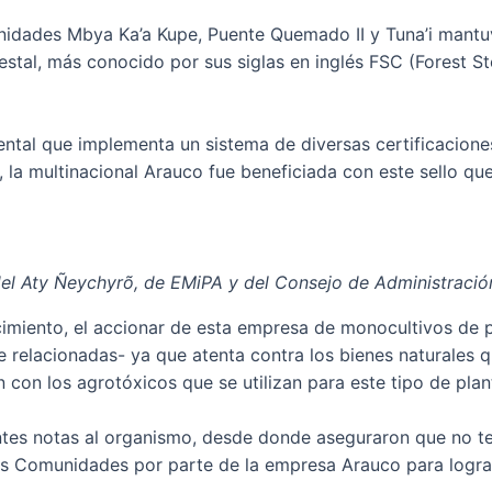
unidades Mbya Ka’a Kupe, Puente Quemado II y Tuna’i mantuv
estal, más conocido por sus siglas en inglés FSC (Forest St
ntal que implementa un sistema de diversas certificacion
 la multinacional Arauco fue beneficiada con este sello qu
del Aty Ñeychyrõ, de EMiPA y del Consejo de Administración
miento, el accionar de esta empresa de monocultivos de p
e relacionadas- ya que atenta contra los bienes naturales q
con los agrotóxicos que se utilizan para este tipo de plan
entes notas al organismo, desde donde aseguraron que no t
as Comunidades por parte de la empresa Arauco para lograr