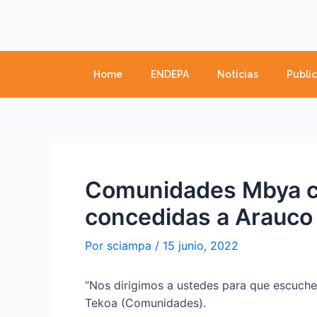
Ir
Navegación
al
de
contenido
entradas
Home
ENDEPA
Noticias
Publi
Comunidades Mbya cu
concedidas a Arauco
Por
sciampa
/
15 junio, 2022
“Nos dirigimos a ustedes para que escuche
Tekoa (Comunidades).