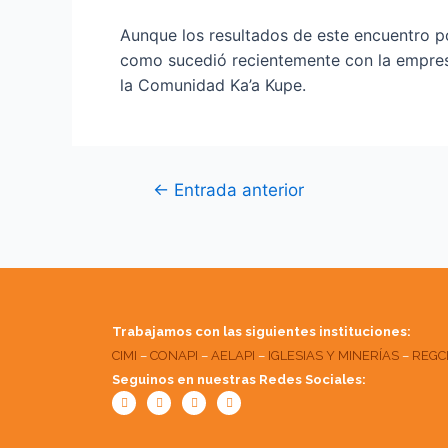
Aunque los resultados de este encuentro po
como sucedió recientemente con la empresa
la Comunidad Ka’a Kupe.
←
Entrada anterior
Trabajamos con las siguientes instituciones:
CIMI
–
CONAPI
–
AELAPI
–
IGLESIAS Y MINERÍAS
–
REGC
Seguinos en nuestras Redes Sociales:
Facebook
Twitter
Youtube
Instagram