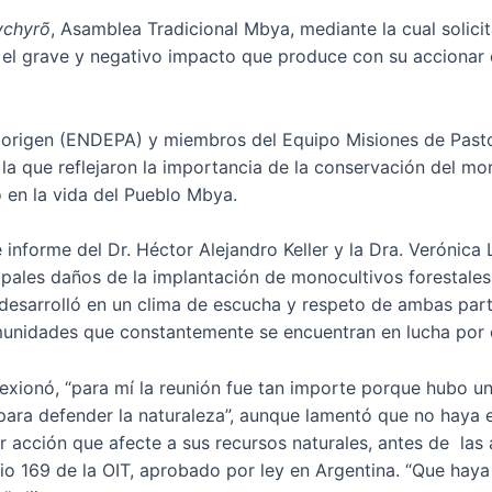
ychyrõ
, Asamblea Tradicional Mbya, mediante la cual solici
 el grave y negativo impacto que produce con su accionar 
borigen (ENDEPA) y miembros del Equipo Misiones de Past
la que reflejaron la importancia de la conservación del mon
 en la vida del Pueblo Mbya.
 informe del Dr. Héctor Alejandro Keller y la Dra. Verónica
les daños de la implantación de monocultivos forestales en
desarrolló en un clima de escucha y respeto de ambas par
omunidades que constantemente se encuentran en lucha por 
lexionó, “para mí la reunión fue tan importe porque hubo u
ara defender la naturaleza”, aunque lamentó que no haya ex
er acción que afecte a sus recursos naturales, antes de las
io 169 de la OIT, aprobado por ley en Argentina. “Que hay