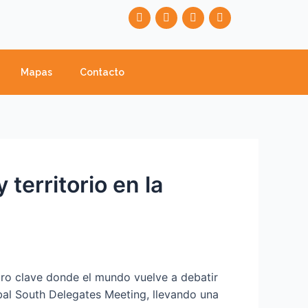
F
T
Y
I
a
w
o
n
c
i
u
s
e
t
t
t
b
t
u
a
o
e
b
g
Mapas
Contacto
o
r
e
r
k
a
m
 territorio en la
tro clave donde el mundo vuelve a debatir
lobal South Delegates Meeting, llevando una