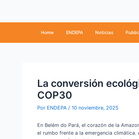
Ir
Navegación
al
de
contenido
entradas
Home
ENDEPA
Noticias
Publi
La conversión ecológic
COP30
Por
ENDEPA
/
10 noviembre, 2025
En Belém do Pará, el corazón de la Amazon
el rumbo frente a la emergencia climática. 