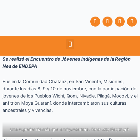
Ir
al
contenido
F
T
Y
I
a
w
o
n
c
i
u
s
e
t
t
t
b
t
u
a
Menu
o
e
b
g
o
r
e
r
k
a
m
Se realizó el Encuentro de Jóvenes Indígenas de la Región
Nea de ENDEPA
Fue en la Comunidad Chafariz, en San Vicente, Misiones,
durante los días 8, 9 y 10 de noviembre, con la participación de
jóvenes de los Pueblos Wichí, Qom, Nivačle, Pilagá, Mocoví, y el
anfitrión Mbya Guaraní, donde intercambiaron sus culturas
ancestrales y vivencias.
Una experiencia más que enriquecedora. Foto: Aty Ñeychyrõ.