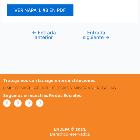
VER NAPA´L #8 EN PDF
←
Entrada
Entrada
anterior
siguiente
→
Trabajamos con las siguientes instituciones:
CIMI
–
CONAPI
–
AELAPI
–
IGLESIAS Y MINERÍAS
–
REGCHAG
Seguinos en nuestras Redes Sociales:
Facebook
Twitter
Youtube
Instagram
ENDEPA © 2023.
Derechos reservados.