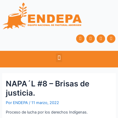
Ir
Navegación
al
de
contenido
entradas
F
T
Y
I
a
w
o
n
c
i
u
s
e
t
t
t
b
t
u
a
Menu
o
e
b
g
o
r
e
r
k
a
m
NAPA´L #8 – Brisas de
justicia.
Por
ENDEPA
/
11 marzo, 2022
Proceso de lucha por los derechos Indígenas.