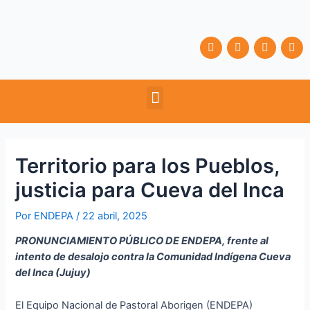
Ir
Navegación
al
de
contenido
entradas
F
T
Y
I
a
w
o
n
c
i
u
s
e
t
t
t
b
t
u
a
Menu
o
e
b
g
o
r
e
r
k
a
m
Territorio para los Pueblos,
justicia para Cueva del Inca
Por
ENDEPA
/
22 abril, 2025
PRONUNCIAMIENTO PÚBLICO DE ENDEPA, frente al
intento de desalojo contra la Comunidad Indígena Cueva
del Inca (Jujuy)
El Equipo Nacional de Pastoral Aborigen (ENDEPA)