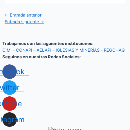
←
Entrada anterior
Entrada siguiente
→
Trabajamos con las siguientes instituciones:
CIMI
–
CONAPI
–
AELAPI
–
IGLESIAS Y MINERÍAS
–
REGCHAG
Seguinos en nuestras Redes Sociales:
cebook
witter
outube
stagram