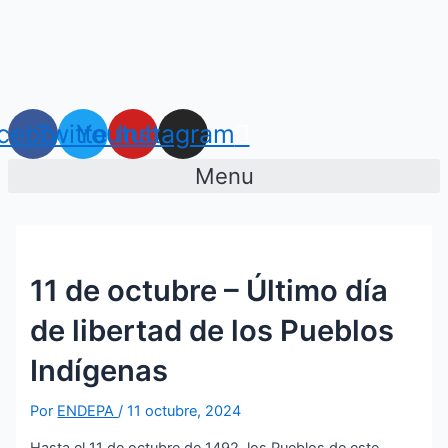
Ir
Navegación
al
de
contenido
entradas
cebook
Twitter
Youtube
Instagram
Menu
11 de octubre – Último día
de libertad de los Pueblos
Indígenas
Por
ENDEPA
/
11 octubre, 2024
Hasta el 11 de octubre de 1492, los Pueblos de este