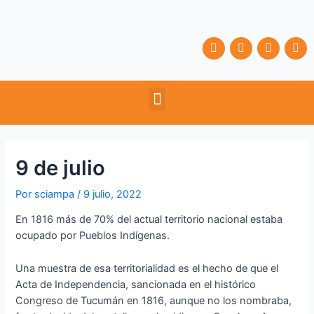
Ir
Navegación
al
de
contenido
entradas
F
T
Y
I
a
w
o
n
c
i
u
s
e
t
t
t
b
t
u
a
Menu
o
e
b
g
o
r
e
r
k
a
m
9 de julio
Por
sciampa
/
9 julio, 2022
En 1816 más de 70% del actual territorio nacional estaba
ocupado por Pueblos Indígenas.
Una muestra de esa territorialidad es el hecho de que el
Acta de Independencia, sancionada en el histórico
Congreso de Tucumán en 1816, aunque no los nombraba,