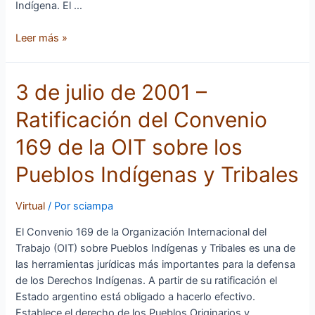
ocupado
Indígena. El …
por
Pueblos
Leer más »
Indígenas
3
3 de julio de 2001 –
de
Ratificación del Convenio
julio
de
169 de la OIT sobre los
2001
–
Pueblos Indígenas y Tribales
Ratificación
del
Virtual
/ Por
sciampa
Convenio
169
El Convenio 169 de la Organización Internacional del
de
Trabajo (OIT) sobre Pueblos Indígenas y Tribales es una de
la
las herramientas jurídicas más importantes para la defensa
OIT
de los Derechos Indígenas. A partir de su ratificación el
sobre
Estado argentino está obligado a hacerlo efectivo.
los
Establece el derecho de los Pueblos Originarios y