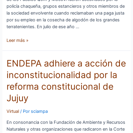
de
policía chaqueña, grupos estancieros y otros miembros de
Napalpí
la sociedad envolvente cuando reclamaban una paga justa
por su empleo en la cosecha de algodón de los grandes
terratenientes. En julio de ese año …
Leer más »
ENDEPA
ENDEPA adhiere a acción de
adhiere
inconstitucionalidad por la
a
acción
reforma constitucional de
de
inconstitucionalidad
Jujuy
por
la
Virtual
/ Por
sciampa
reforma
constitucional
En consonancia con la Fundación de Ambiente y Recursos
de
Naturales y otras organizaciones que radicaron en la Corte