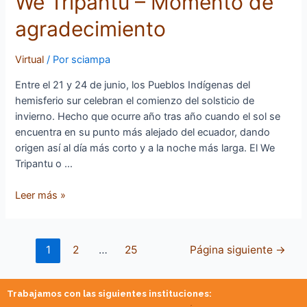
We Tripantu – Momento de
Tripantu
agradecimiento
–
Momento
de
Virtual
/ Por
sciampa
agradecimiento
Entre el 21 y 24 de junio, los Pueblos Indígenas del
hemisferio sur celebran el comienzo del solsticio de
invierno. Hecho que ocurre año tras año cuando el sol se
encuentra en su punto más alejado del ecuador, dando
origen así al día más corto y a la noche más larga. El We
Tripantu o …
Leer más »
1
2
…
25
Página siguiente
→
Trabajamos con las siguientes instituciones: