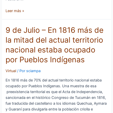
Leer más »
9
9 de Julio – En 1816 más de
de
la mitad del actual territorio
Julio
–
nacional estaba ocupado
En
1816
por Pueblos Indígenas
más
de
Virtual
/ Por
sciampa
la
mitad
En 1816 más de 70% del actual territorio nacional estaba
del
ocupado por Pueblos Indígenas. Una muestra de esa
actual
preexistencia territorial es que el Acta de Independencia,
territorio
sancionada en el histórico Congreso de Tucumán en 1816,
nacional
fue traducida del castellano a los idiomas Quechua, Aymara
estaba
y Guaraní para divulgarla entre la población criolla e