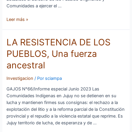
Pueblos
Comunidades a ejercer el …
Indígenas
y
Leer más »
Tribales
LA
LA RESISTENCIA DE LOS
RESISTENCIA
PUEBLOS, Una fuerza
DE
LOS
ancestral
PUEBLOS,
Una
Investigacion
/ Por
sciampa
fuerza
ancestral
GAJOS N°66/Informe especial Junio 2023 Las
Comunidades Indígenas en Jujuy no se detienen en su
lucha y mantienen firmes sus consignas: el rechazo a la
explotación del litio y a la reforma parcial de la Constitución
provincial y el repudio a la violencia estatal que reprime. Es
Jujuy territorio de lucha, de esperanza y de …