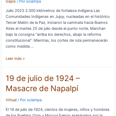
Malón
Gajos
/ Por
sciampa
de
Julio 2023 3.300 kilómetros de fortaleza indígena Las
la
Comunidades Indígenas en Jujuy, nucleadas en el histórico
Paz,
Tercer Malón de la Paz, iniciaron la caminata hacia Buenos
¡En
Aires el martes 25 de julio desde el punto norte. Marchan
marcha!
bajo la consigna “arriba los derechos, abajo la reforma
constitucional”. Mientras, los cortes de ruta permanecerán
como medida …
Leer más »
19
19 de julio de 1924 –
de
Masacre de Napalpí
julio
de
1924
Virtual
/ Por
sciampa
–
El 19 de julio de 1924, cientos de mujeres, niños y hombres
Masacre
de los Pueblos Qom y Mocoví fueron asesinados por la