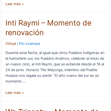
Leer más »
Inti
Inti Raymi – Momento de
Raymi
renovación
–
Momento
de
Virtual
/ Por
sciampa
renovación
Durante esta fecha, al igual que otros Pueblos indígenas en
el hemisferio sur, los Pueblos Andinos, celebran el inicio de
un nuevo ciclo, el Inti Raymi, que se extiende desde el 18 al
24 de junio. Horacio Tito Mayorga, miembro del Pueblo
Huarpe nos regala su sentir: “El año nuevo del sur es un
momento …
Leer más »
We