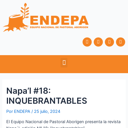
Ir
Navegación
al
de
contenido
entradas
F
T
Y
I
a
w
o
n
c
i
u
s
e
t
t
t
b
t
u
a
Menu
o
e
b
g
o
r
e
r
k
a
m
Napa’l #18:
INQUEBRANTABLES
Por
ENDEPA
/
25 julio, 2024
El Equipo Nacional de Pastoral Aborigen presenta la revista