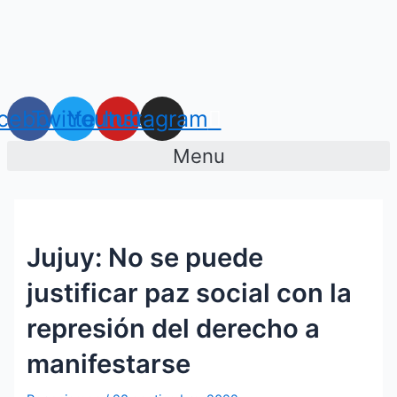
Ir
Navegación
al
de
contenido
entradas
cebook
Twitter
Youtube
Instagram
Menu
Jujuy: No se puede
justificar paz social con la
represión del derecho a
manifestarse