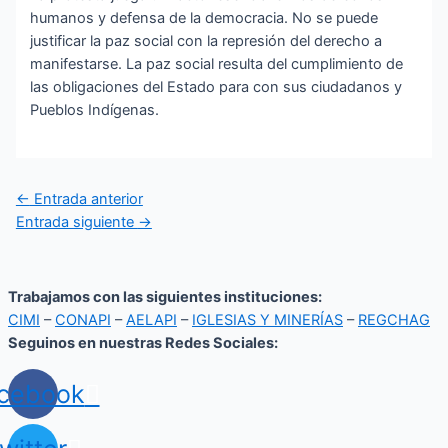
humanos y defensa de la democracia. No se puede
justificar la paz social con la represión del derecho a
manifestarse. La paz social resulta del cumplimiento de
las obligaciones del Estado para con sus ciudadanos y
Pueblos Indígenas.
←
Entrada anterior
Entrada siguiente
→
Trabajamos con las siguientes instituciones:
CIMI
–
CONAPI
–
AELAPI
–
IGLESIAS Y MINERÍAS
–
REGCHAG
Seguinos en nuestras Redes Sociales:
cebook