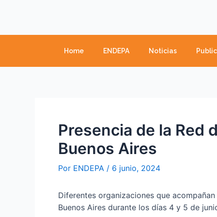
Ir
Navegación
al
de
contenido
entradas
Home
ENDEPA
Noticias
Publi
Presencia de la Red 
Buenos Aires
Por
ENDEPA
/
6 junio, 2024
Diferentes organizaciones que acompañan a
Buenos Aires durante los días 4 y 5 de juni