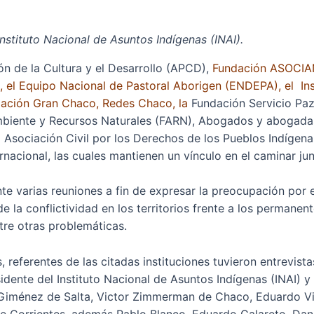
nstituto Nacional de Asuntos Indígenas (INAI).
ón de la Cultura y el Desarrollo (APCD),
Fundación ASOCIAN
 el Equipo Nacional de Pastoral Aborigen (ENDEPA), el Inst
ndación Gran Chaco, Redes Chaco, la
Fundación Servicio Paz 
Ambiente y Recursos Naturales (FARN), Abogados y abogada
Asociación Civil por los Derechos de los Pueblos Indígena
acional, las cuales mantienen un vínculo en el caminar ju
nte varias reuniones a fin de expresar la preocupación por
e la conflictividad en los territorios frente a los permane
ntre otras problemáticas.
s, referentes de las citadas instituciones tuvieron entrevist
esidente del Instituto Nacional de Asuntos Indígenas (INAI) 
Giménez de Salta, Victor Zimmerman de Chaco, Eduardo Visch
e Corrientes, además Pablo Blanco, Eduardo Galareto, Dani