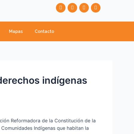
F
T
Y
I
a
w
o
n
c
i
u
s
e
t
t
t
b
t
u
a
o
e
b
g
Mapas
Contacto
o
r
e
r
k
a
m
 derechos indígenas
ción Reformadora de la Constitución de la
e Comunidades Indígenas que habitan la