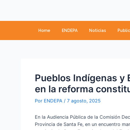
Ir
Navegación
al
de
contenido
entradas
Home
ENDEPA
Noticias
Publi
Pueblos Indígenas y 
en la reforma constit
Por
ENDEPA
/
7 agosto, 2025
En la Audiencia Pública de la Comisión De
Provincia de Santa Fe, en un encuentro ma