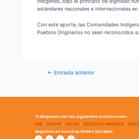
indígenas, bajo el principio de dignidad hum
estándares nacionales e internacionales e
Con este aporte, las Comunidades Indígena
Pueblos Originarios no sean reconocidos so
←
Entrada anterior
Trabajamos con las siguientes instituciones:
CIMI
–
CONAPI
–
AELAPI
–
IGLESIAS Y MINERÍAS
–
REGC
Seguinos en nuestras Redes Sociales:
Facebook
Twitter
Youtube
Instagram