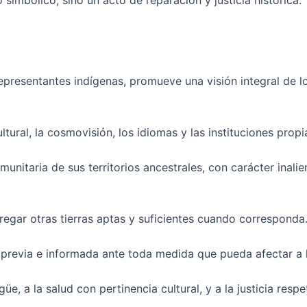
simbólico, sino un acto de reparación y justicia histórica.
presentantes indígenas, promueve una visión integral de lo
ltural, la cosmovisión, los idiomas y las instituciones prop
unitaria de sus territorios ancestrales, con carácter inali
regar otras tierras aptas y suficientes cuando corresponda
re, previa e informada ante toda medida que pueda afectar 
ngüe, a la salud con pertinencia cultural, y a la justicia re