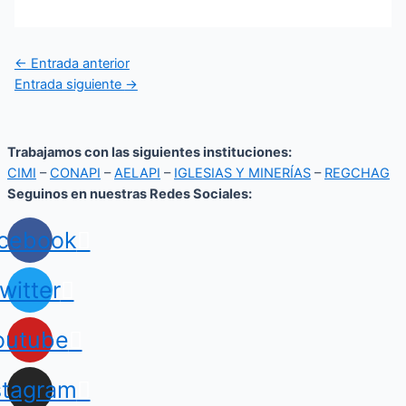
←
Entrada anterior
Entrada siguiente
→
Trabajamos con las siguientes instituciones:
CIMI
–
CONAPI
–
AELAPI
–
IGLESIAS Y MINERÍAS
–
REGCHAG
Seguinos en nuestras Redes Sociales:
cebook
witter
outube
stagram