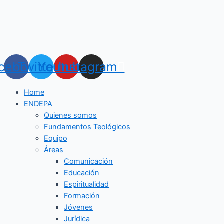
Ir
Navegación
al
de
contenido
entradas
cebook
Twitter
Youtube
Instagram
Home
ENDEPA
Quienes somos
Fundamentos Teológicos
Equipo
Áreas
Comunicación
Educación
Espiritualidad
Formación
Jóvenes
Jurídica