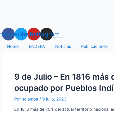
Ir
Navegación
al
de
contenido
entradas
cebook
Twitter
Youtube
Instagram
Home
ENDEPA
Noticias
Publicaciones
9 de Julio – En 1816 más d
ocupado por Pueblos Ind
Por
sciampa
/
9 julio, 2023
En 1816 más de 70% del actual territorio nacional 