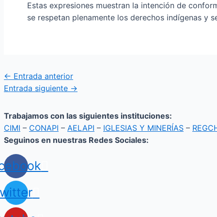
Estas expresiones muestran la intención de conform
se respetan plenamente los derechos indígenas y se
←
Entrada anterior
Entrada siguiente
→
Trabajamos con las siguientes instituciones:
CIMI
–
CONAPI
–
AELAPI
–
IGLESIAS Y MINERÍAS
–
REGC
Seguinos en nuestras Redes Sociales:
cebook
witter