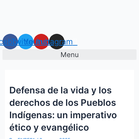
Ir
Navegación
al
de
contenido
entradas
cebook
Twitter
Youtube
Instagram
Menu
Defensa de la vida y los
derechos de los Pueblos
Indígenas: un imperativo
ético y evangélico