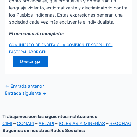
como provinciales, que promueven y normalizan un
lenguaje violento, estigmatizante y discriminatorio contra
los Pueblos Indígenas. Estas expresiones generan una
sociedad cada vez más excluyente e individualista.
El comunicado completo:
COMUNICADO-DE-ENDEPA-Y-LA-COMISION-EPISCOPAL-DE-
PASTORAL-ABORIGEN
Descarga
←
Entrada anterior
Entrada siguiente
→
Trabajamos con las siguientes instituciones:
CIMI
–
CONAPI
–
AELAPI
–
IGLESIAS Y MINERÍAS
–
REGCHAG
Seguinos en nuestras Redes Sociales: