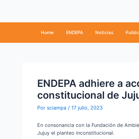
Ir
Navegación
al
de
contenido
entradas
Home
ENDEPA
Noticias
Publi
ENDEPA adhiere a acc
constitucional de Juj
Por
sciampa
/
17 julio, 2023
En consonancia con la Fundación de Ambien
Jujuy el planteo inconstitucional.