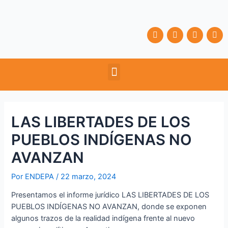
Ir
Navegación
al
de
contenido
entradas
F
T
Y
I
a
w
o
n
c
i
u
s
e
t
t
t
b
t
u
a
Menu
o
e
b
g
o
r
e
r
k
a
m
LAS LIBERTADES DE LOS
PUEBLOS INDÍGENAS NO
AVANZAN
Por
ENDEPA
/
22 marzo, 2024
Presentamos el informe jurídico LAS LIBERTADES DE LOS
PUEBLOS INDÍGENAS NO AVANZAN, donde se exponen
algunos trazos de la realidad indígena frente al nuevo