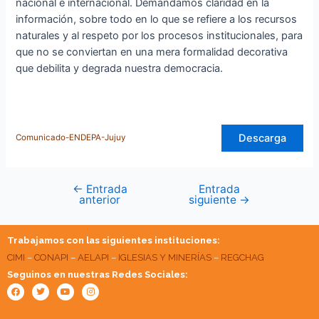
nacional e internacional. Demandamos claridad en la
información, sobre todo en lo que se refiere a los recursos
naturales y al respeto por los procesos institucionales, para
que no se conviertan en una mera formalidad decorativa
que debilita y degrada nuestra democracia.
Descarga
Comunicado-ENDEPA-Jujuy
←
Entrada
Entrada
anterior
siguiente
→
Trabajamos con las siguientes instituciones:
CIMI
–
CONAPI
–
AELAPI
–
IGLESIAS Y MINERÍAS
–
REGCHAG
Seguinos en nuestras Redes Sociales:
Facebook
Twitter
Youtube
Instagram