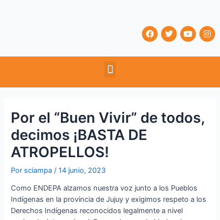
Ir
Navegación
al
de
contenido
entradas
F
T
Y
I
a
w
o
n
c
i
u
s
e
t
t
t
b
t
u
a
Menu
o
e
b
g
o
r
e
r
k
a
m
Por el “Buen Vivir” de todos,
decimos ¡BASTA DE
ATROPELLOS!
Por
sciampa
/
14 junio, 2023
Como ENDEPA alzamos nuestra voz junto a los Pueblos
Indígenas en la provincia de Jujuy y exigimos respeto a los
Derechos Indígenas reconocidos legalmente a nivel