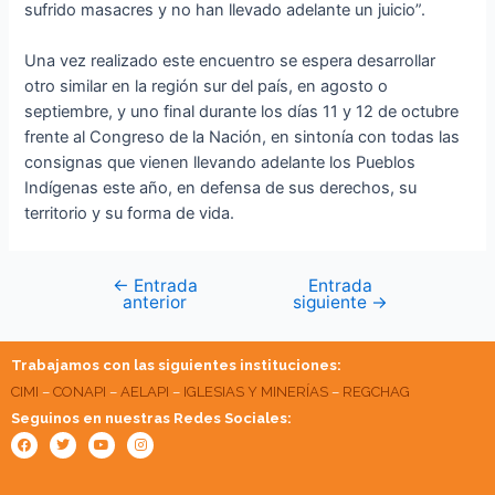
sufrido masacres y no han llevado adelante un juicio”.
Una vez realizado este encuentro se espera desarrollar
otro similar en la región sur del país, en agosto o
septiembre, y uno final durante los días 11 y 12 de octubre
frente al Congreso de la Nación, en sintonía con todas las
consignas que vienen llevando adelante los Pueblos
Indígenas este año, en defensa de sus derechos, su
territorio y su forma de vida.
←
Entrada
Entrada
anterior
siguiente
→
Trabajamos con las siguientes instituciones:
CIMI
–
CONAPI
–
AELAPI
–
IGLESIAS Y MINERÍAS
–
REGCHAG
Seguinos en nuestras Redes Sociales:
Facebook
Twitter
Youtube
Instagram