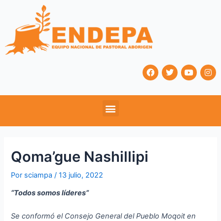
Ir
Navegación
al
de
contenido
entradas
F
T
Y
I
a
w
o
n
c
i
u
s
e
t
t
t
b
t
u
a
Menu
o
e
b
g
o
r
e
r
k
a
m
Qoma’gue Nashillipi
Por
sciampa
/
13 julio, 2022
“Todos somos líderes”
Se conformó el Consejo General del Pueblo Moqoit en