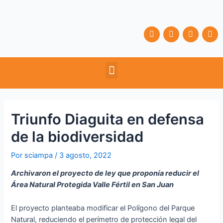
Ir
Navegación
al
de
contenido
entradas
F
T
Y
I
a
w
o
n
c
i
u
s
e
t
t
t
b
t
u
a
Menu
o
e
b
g
o
r
e
r
k
a
m
Triunfo Diaguita en defensa
de la biodiversidad
Por
sciampa
/
3 agosto, 2022
Archivaron el proyecto de ley que proponía reducir el
Área Natural Protegida Valle Fértil en San Juan
El proyecto planteaba modificar el Polígono del Parque
Natural, reduciendo el perímetro de protección legal del