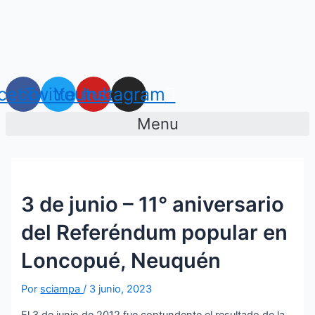
Ir
Navegación
al
de
contenido
entradas
cebook
Twitter
Youtube
Instagram
Menu
3 de junio – 11° aniversario
del Referéndum popular en
Loncopué, Neuquén
Por
sciampa
/
3 junio, 2023
El 3 de junio de 2012 fue contundente el resultado de la