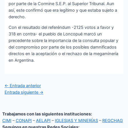
por parte de la Cormine S.E.P. al Superior Tribunal. Aun
así, este confirmó que era legítimo y que estaba sujeto a
derecho.
Con el resultado del referéndum -2125 votos a favor y
318 en contra- el pueblo de Loncopué marcó un
precedente sobre la importancia de la consulta popular y
del compromiso por parte de los posibles damnificados
directos en la aceptación o el rechazo de la megaminería
en Argentina.
←
Entrada anterior
Entrada siguiente
→
Trabajamos con las siguientes instituciones:
CIMI
–
CONAPI
–
AELAPI
–
IGLESIAS Y MINERÍAS
–
REGCHAG
Seguinos en nuestras Redes Sociales: