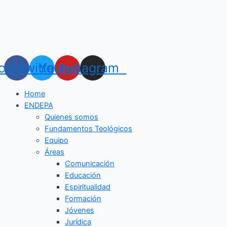
Ir
Navegación
al
de
contenido
entradas
cebook
Twitter
Youtube
Instagram
Home
ENDEPA
Quienes somos
Fundamentos Teológicos
Equipo
Áreas
Comunicación
Educación
Espiritualidad
Formación
Jóvenes
Jurídica