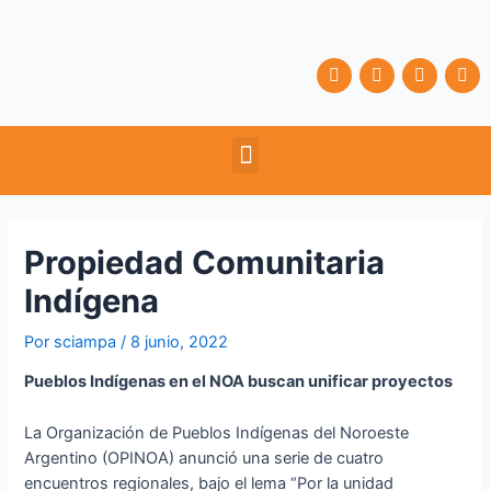
Ir
Navegación
al
de
contenido
entradas
F
T
Y
I
a
w
o
n
c
i
u
s
e
t
t
t
b
t
u
a
Menu
o
e
b
g
o
r
e
r
k
a
m
Propiedad Comunitaria
Indígena
Por
sciampa
/
8 junio, 2022
Pueblos Indígenas en el NOA buscan unificar proyectos
La Organización de Pueblos Indígenas del Noroeste
Argentino (OPINOA) anunció una serie de cuatro
encuentros regionales, bajo el lema “Por la unidad