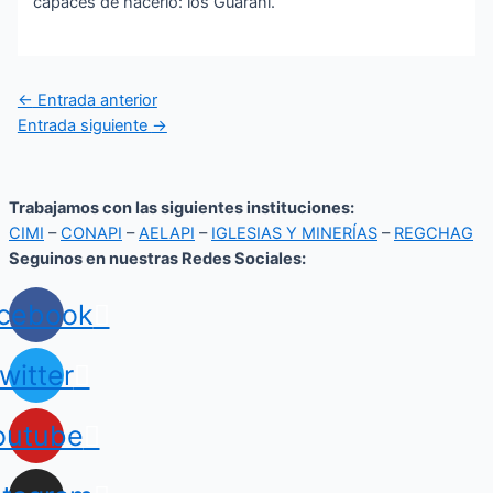
capaces de hacerlo: los Guaraní.
←
Entrada anterior
Entrada siguiente
→
Trabajamos con las siguientes instituciones:
CIMI
–
CONAPI
–
AELAPI
–
IGLESIAS Y MINERÍAS
–
REGCHAG
Seguinos en nuestras Redes Sociales:
cebook
witter
outube