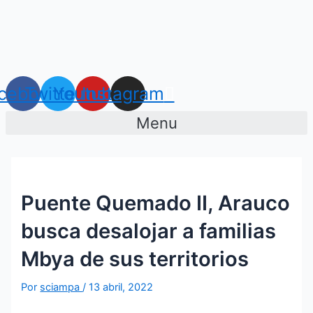
Ir
Navegación
al
de
contenido
entradas
cebook
Twitter
Youtube
Instagram
Menu
Puente Quemado II, Arauco
busca desalojar a familias
Mbya de sus territorios
Por
sciampa
/
13 abril, 2022