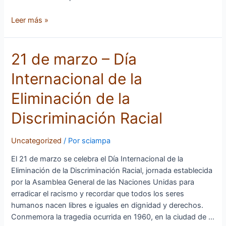
Leer más »
21
21 de marzo – Día
de
Internacional de la
marzo
–
Eliminación de la
Día
Internacional
Discriminación Racial
de
la
Uncategorized
/ Por
sciampa
Eliminación
de
El 21 de marzo se celebra el Día Internacional de la
la
Eliminación de la Discriminación Racial, jornada establecida
Discriminación
por la Asamblea General de las Naciones Unidas para
Racial
erradicar el racismo y recordar que todos los seres
humanos nacen libres e iguales en dignidad y derechos.
Conmemora la tragedia ocurrida en 1960, en la ciudad de …