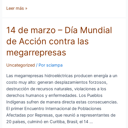
Leer más »
14
14 de marzo – Día Mundial
de
de Acción contra las
marzo
–
megarrepresas
Día
Mundial
Uncategorized
/ Por
sciampa
de
Acción
Las megarrepresas hidroeléctricas producen energía a un
contra
costo muy alto: generan desplazamientos forzosos,
las
destrucción de recursos naturales, violaciones a los
megarrepresas
derechos humanos y enfermedades. Los Pueblos
Indígenas sufren de manera directa estas consecuencias.
El primer Encuentro Internacional de Poblaciones
Afectadas por Represas, que reunió a representantes de
20 países, culminó en Curitiba, Brasil, el 14 …