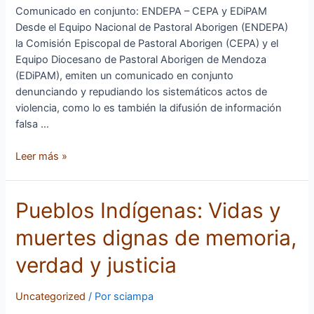
Ancestral
Comunicado en conjunto: ENDEPA – CEPA y EDiPAM
Viva
Desde el Equipo Nacional de Pastoral Aborigen (ENDEPA)
la Comisión Episcopal de Pastoral Aborigen (CEPA) y el
Equipo Diocesano de Pastoral Aborigen de Mendoza
(EDiPAM), emiten un comunicado en conjunto
denunciando y repudiando los sistemáticos actos de
violencia, como lo es también la difusión de información
falsa …
Leer más »
Pueblos
Pueblos Indígenas: Vidas y
Indígenas:
muertes dignas de memoria,
Vidas
y
verdad y justicia
muertes
dignas
Uncategorized
/ Por
sciampa
de