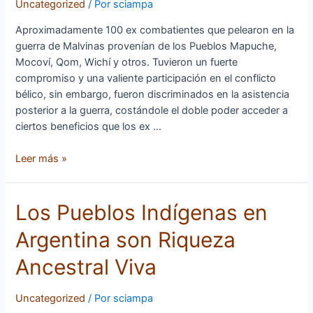
Uncategorized
/ Por
sciampa
Veterano
y
Aproximadamente 100 ex combatientes que pelearon en la
de
guerra de Malvinas provenían de los Pueblos Mapuche,
los
Mocoví, Qom, Wichí y otros. Tuvieron un fuerte
Caídos
compromiso y una valiente participación en el conflicto
en
bélico, sin embargo, fueron discriminados en la asistencia
la
posterior a la guerra, costándole el doble poder acceder a
guerra
ciertos beneficios que los ex …
de
Malvinas
Leer más »
Los
Los Pueblos Indígenas en
Pueblos
Argentina son Riqueza
Indígenas
en
Ancestral Viva
Argentina
son
Uncategorized
/ Por
sciampa
Riqueza