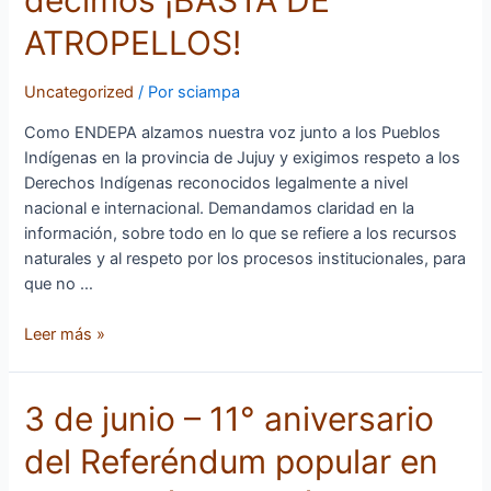
Vivir”
ATROPELLOS!
de
todos,
Uncategorized
/ Por
sciampa
decimos
¡BASTA
Como ENDEPA alzamos nuestra voz junto a los Pueblos
DE
Indígenas en la provincia de Jujuy y exigimos respeto a los
ATROPELLOS!
Derechos Indígenas reconocidos legalmente a nivel
nacional e internacional. Demandamos claridad en la
información, sobre todo en lo que se refiere a los recursos
naturales y al respeto por los procesos institucionales, para
que no …
Leer más »
3
3 de junio – 11° aniversario
de
del Referéndum popular en
junio
–