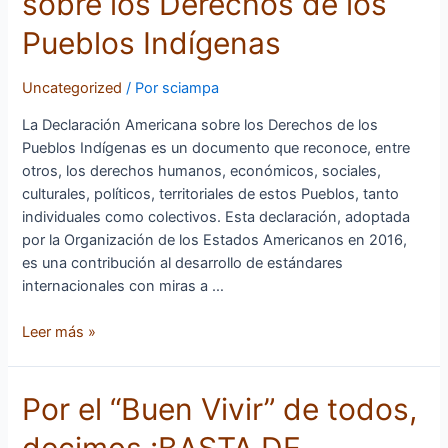
sobre los Derechos de los
2016
–
Pueblos Indígenas
Declaración
Americana
Uncategorized
/ Por
sciampa
sobre
los
La Declaración Americana sobre los Derechos de los
Derechos
Pueblos Indígenas es un documento que reconoce, entre
de
otros, los derechos humanos, económicos, sociales,
los
culturales, políticos, territoriales de estos Pueblos, tanto
Pueblos
individuales como colectivos. Esta declaración, adoptada
Indígenas
por la Organización de los Estados Americanos en 2016,
es una contribución al desarrollo de estándares
internacionales con miras a …
Leer más »
Por
Por el “Buen Vivir” de todos,
el
decimos ¡BASTA DE
“Buen