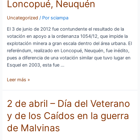
Loncopué, Neuquén
11°
aniversario
Uncategorized
/ Por
sciampa
del
Referéndum
El 3 de junio de 2012 fue contundente el resultado de la
popular
votación en apoyo a la ordenanza 1054/12, que impide la
en
explotación minera a gran escala dentro del área urbana. El
Loncopué,
referéndum, realizado en Loncopué, Neuquén, fue inédito,
Neuquén
pues a diferencia de una votación similar que tuvo lugar en
Esquel en 2003, esta fue …
Leer más »
2
2 de abril – Día del Veterano
de
y de los Caídos en la guerra
abril
–
de Malvinas
Día
del