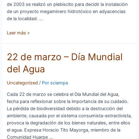
de 2003 se realizó un plebiscito para decidir la instalación
de un proyecto megaminero hidrotóxico en adyacencias
de la localidad. …
Leer más »
22
22 de marzo – Día Mundial
de
del Agua
marzo
–
Día
Uncategorized
/ Por
sciampa
Mundial
Cada 22 de marzo se celebra el Día Mundial del Agua,
del
fecha para reflexionar sobre la importancia de su cuidado.
Agua
La pérdida de biodiversidad debido a la destrucción del
ambiente, causada por el sistema consumista-extractivista,
provoca la degradación de los bienes naturales, entre ellos
el agua. Expresa Horacio Tito Mayorga, miembro de la
Comunidad Huarpe …