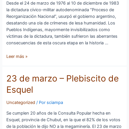
memoria,
Desde el 24 de marzo de 1976 al 10 de diciembre de 1983
verdad
la dictadura cívico-militar autodenominada “Proceso de
y
Reorganización Nacional”, usurpó el gobierno argentino,
justicia
desatando una ola de crímenes de lesa humanidad. Los
Pueblos Indígenas, mayormente invisibilizados como
víctimas de la dictadura, también sufrieron las aberrantes
consecuencias de esta oscura etapa en la historia …
Leer más »
23
23 de marzo – Plebiscito de
de
Esquel
marzo
–
Plebiscito
Uncategorized
/ Por
sciampa
de
Se cumplen 20 años de la Consulta Popular hecha en
Esquel
Esquel, provincia de Chubut, en la que el 82% de los votos
de la población le dijo NO a la megaminería. El 23 de marzo